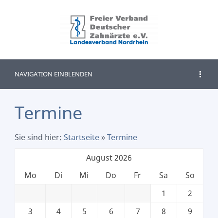
NAVIGATION EINBLENDEN
Termine
Sie sind hier:
Startseite
»
Termine
August 2026
Mo
Di
Mi
Do
Fr
Sa
So
1
2
3
4
5
6
7
8
9